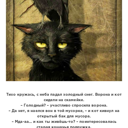
Тихо кружась, с неба падал холодный снег. Ворона и кот
сидели на скамейке.
– Голодный? – участливо спросила ворона.
– Да нет, я наелся вон в той мусорке, – и кот кивнул на
открытый бак для мусора.
– Мда-аа… и как ты живёшь-то? – поинтересовалась
старая кошачья подружка.