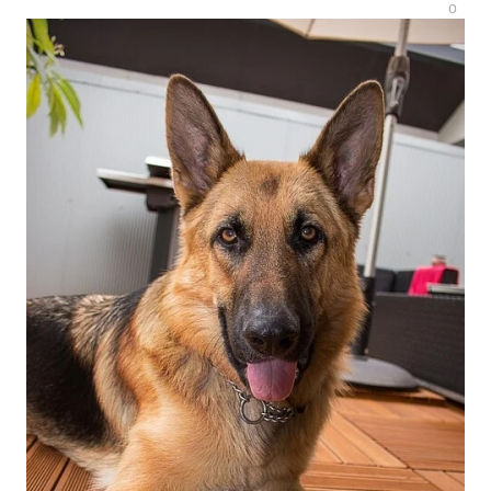
Natalja
0
1
145
0