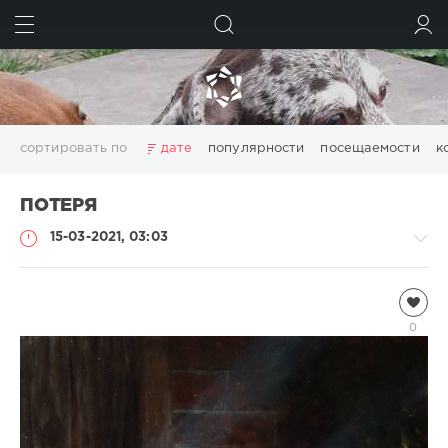
ИСКАТЬ
ВОЙТИ
сортировать по
дате
популярности
посещаемости
к
ПОТЕРЯ
15-03-2021, 03:03
Чтиво
Natalja
0
1
517
0