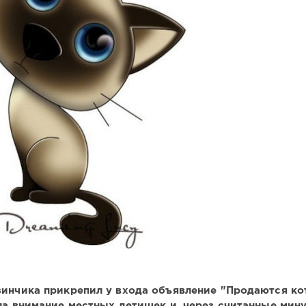
инчика прикрепил у входа объявление "Продаются кот
кла внимание местных детишек и, через считанные мину