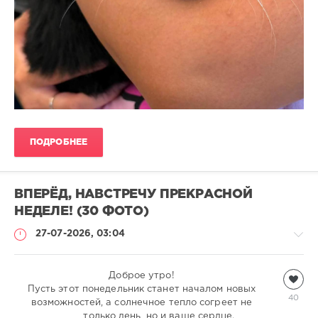
ПОДРОБНЕЕ
ВПЕРЁД, НАВСТРЕЧУ ПРЕКРАСНОЙ
НЕДЕЛЕ! (30 ФОТО)
27-07-2026, 03:04
Всякая
Доброе утро!
Пусть этот понедельник станет началом новых
всячина
40
возможностей, а солнечное тепло согреет не
natalja
только день, но и ваше сердце.