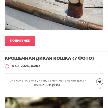
ПОДРОБНЕЕ
КРОШЕЧНАЯ ДИКАЯ КОШКА (7 ФОТО)
5-08-2026, 03:03
Знакомьтесь — гуинья, самая маленькая дикая
Дикие
животные
кошка Америки...
13
natalja
289
0