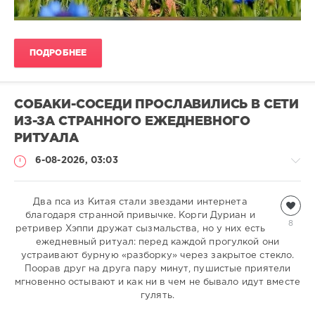
ПОДРОБНЕЕ
СОБАКИ-СОСЕДИ ПРОСЛАВИЛИСЬ В СЕТИ
ИЗ-ЗА СТРАННОГО ЕЖЕДНЕВНОГО
РИТУАЛА
6-08-2026, 03:03
Два пса из Китая стали звездами интернета
Видео
благодаря странной привычке. Корги Дуриан и
natalja
8
ретривер Хэппи дружат сызмальства, но у них есть
227
ежедневный ритуал: перед каждой прогулкой они
устраивают бурную «разборку» через закрытое стекло.
0
Поорав друг на друга пару минут, пушистые приятели
мгновенно остывают и как ни в чем не бывало идут вместе
гулять.