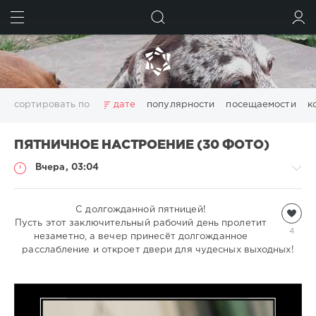
ИСКАТЬ
ВОЙТИ
сортировать по
дате
популярности
посещаемости
к
ПЯТНИЧНОЕ НАСТРОЕНИЕ (30 ФОТО)
Вчера, 03:04
Всякая
С долгожданной пятницей!
Пусть этот заключительный рабочий день пролетит
всячина
4
незаметно, а вечер принесёт долгожданное
natalja
расслабление и откроет двери для чудесных выходных!
279
0