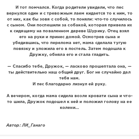
И тот помчался. Когда родители увидели, что пес
вернулся один и с тревожным лаем кидается то к ним, то
от них, как бы зовя с собой, то поняли: что-то случилось
с сыном. Они поспешили за собакой, которая привела их
к сидящему на поваленном дереве Шурику. Отец взял
его на руки и принес домой. Осмотрев сына и
убедившись, что перелома нет, мама сделала тугую
повязку и уложила его в постель. Затем подошла к
Дружку, обняла его и стала гладить.
— Спасибо тебе, Дружок, — ласково прошептала она, —
ты действительно наш общий друг. Бог не случайно дал
тебя нам.
И пес благодарно лизнул ей руку.
А вечером, когда мама сидела возле кровати сына и что-
то шила, Дружок подошел к ней и положил голову на ее
колени...
Автор: ЛИ_Ганаго