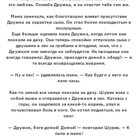
это любовь. Полюби Дружка, и он ответит тебе тем же.
Мама замечала, как благотворно влияет присутствие
Дружка на характер сына. Он стал более покладистым и
послушным.
Еще больше оценила мама Дружка, когда летом они
поехали на дачу. Она теперь спокойно отпускала сына с
друзьями в лес за грибами и ягодами, зная, что с
Дружком они никогда не заблудятся. На прощанье она
всегда говорила: Дружок, приходите домой к обеду!- — и
те всегда возвращались вовремя.
— Ну и пес! — удивлялась мама. — Как будто у него на
лапе часы.
Как-то зимой вся семья поехала на дачу. Шурик взял с
собой лыжи и отправился с Дружком в лес. Катаясь с
горы, он зацепился за какой-то корень, упал и
почувствовал боль в ноге. Он хотел подняться, но не
смог.
— Дружок, беги домой! Домой! — повторил Шурик. — К
папе и маме!