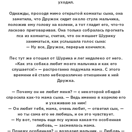
уходил.
Однажды, проходя мимо открытой комнаты сына, она
заметила, что Дружок сидит около стула мальчика,
положив ему голову на колени, а тот гладит его, что-то
ласково приговаривая. Она только собралась прогнать
пса из комнаты, считая, что он мешает Шурику
заниматься, как услышала голос сына:
— Ну все, Дружок, перерыв кончился.
Пес тут же отошел от Шурика и лег недалеко от него.
«Как эта собака любит моего мальчика и как его
слушается!» — растроганно подумала мама. С этого
времени ей стало небезразлично отношение к ней
Дружка.
— Почему он не любит меня? — с некоторой обидой
спросила как-то мама сына. — Ведь именно я кормлю его
и ухаживаю за ним!
— Он любит тебя, мама, очень любит, — ответил сын, —
но ты сама его не любишь, и он это чувствует.
— Ну вот, теперь еще псу нужна какая-то особенная
любовь, — засмеялась мама.
— Почему особенная? — возразил мальчик. — Любовь —