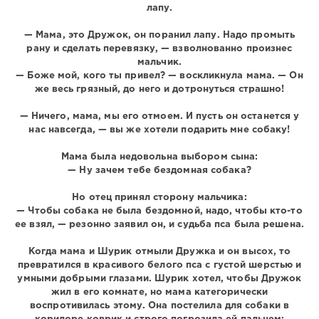
лапу.
— Мама, это Дружок, он поранил лапу. Надо промыть
рану и сделать перевязку, — взволнованно произнес
мальчик.
— Боже мой, кого ты привел? — воскликнула мама. — Он
же весь грязный, до него и дотронуться страшно!
— Ничего, мама, мы его отмоем. И пусть он останется у
нас навсегда, — вы же хотели подарить мне собаку!
Мама была недовольна выбором сына:
— Ну зачем тебе бездомная собака?
Но отец принял сторону мальчика:
— Чтобы собака не была бездомной, надо, чтобы кто-то
ее взял, — резонно заявил он, и судьба пса была решена.
Когда мама и Шурик отмыли Дружка и он высох, то
превратился в красивого белого пса с густой шерстью и
умными добрыми глазами. Шурик хотел, чтобы Дружок
жил в его комнате, но мама категорически
воспротивилась этому. Она постелила для собаки в