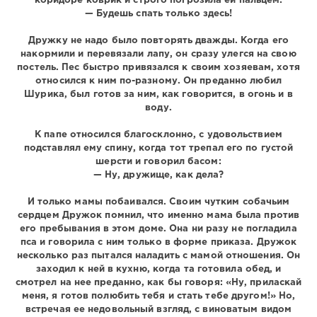
коридоре коврик и строго погрозила ей пальцем:
— Будешь спать только здесь!
Дружку не надо было повторять дважды. Когда его
накормили и перевязали лапу, он сразу улегся на свою
постель. Пес быстро привязался к своим хозяевам, хотя
относился к ним по-разному. Он преданно любил
Шурика, был готов за ним, как говорится, в огонь и в
воду.
К папе относился благосклонно, с удовольствием
подставлял ему спину, когда тот трепал его по густой
шерсти и говорил басом:
— Ну, дружище, как дела?
И только мамы побаивался. Своим чутким собачьим
сердцем Дружок помнил, что именно мама была против
его пребывания в этом доме. Она ни разу не погладила
пса и говорила с ним только в форме приказа. Дружок
несколько раз пытался наладить с мамой отношения. Он
заходил к ней в кухню, когда та готовила обед, и
смотрел на нее преданно, как бы говоря: «Ну, приласкай
меня, я готов полюбить тебя и стать тебе другом!» Но,
встречая ее недовольный взгляд, с виноватым видом