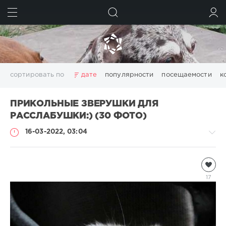
ИСКАТЬ
ВОЙТИ
сортировать по
дате
популярности
посещаемости
к
ПРИКОЛЬНЫЕ ЗВЕРУШКИ ДЛЯ
РАССЛАБУШКИ:) (30 ФОТО)
16-03-2022, 03:04
Всякая
всячина
17
natalja
1
060
0