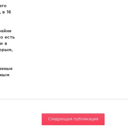
его
 в 16
райне
о есть
и в
орым,
ченые
чным
Следующая публикация