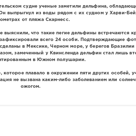
ательском судне ученые заметили дельфина, обладающ
Он выпрыгнул из воды рядом с их судном у Харви-Бей,
ометрах от пляжа Скарнесс.
е выяснили, что такие пегие дельфины встречаются к
 зафиксировали всего 24 особи. Подтверждающие фот
сделаны в Мексике, Черном море, у берегов Бразилии 
азом, замеченный у Квинсленда дельфин стал лишь вт
нтированным в Южном полушарии.
 которое плавало в окружении пяти других особей, у
тация не вызвана каким-либо заболеванием или солне
ожогом.