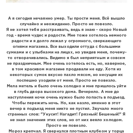
А я сегодня нечаянно умер. Ты прости меня. Всё вышло
случайно и неожиданно. Просто не повезло.
Я не хотел тебя расстраивать, ведь я знаю - скоро Новый
год - время чудес и радости. Мне тоже хотелось немного
радости и я долго лежал у огромного, сверкающего
огнями магазина. Все выходили оттуда с большими
сумками и с улыбками на лицах, но увидев меня, почему-
то отворачивались. Видимо я был неприятным и совсем
не праздничным. Мне очень хотелось есть, но, наверное,
в том красивом магазине продавали не еду. Хотя из
некоторых сумок вкусно пахло мясом, но несущие их
поспешно уходили от меня. Просто не повезло.
Мела метель и было очень холодно и мне пришлось уйти
в глубь двора высокого дома. Вечерело. А мне до
наступления ночи очень нужно было попасть в подъезд.
Чтобы пережить ночь. Но, как назло, именно в этот
вечер в подъезд меня никто не пустил. Звучало много
странных слов: "Укусит! Нагадит! Грязный! Бешеный!" Я
не знал значения этих слов, но от них веяло холодом.
Просто не повезло.
Мороз крепчал. Я свернулся плотным клубком у торца