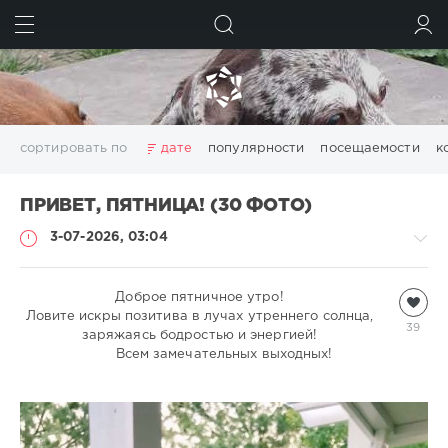
ИСКАТЬ
ВОЙТИ
сортировать по
дате
популярности
посещаемости
к
ПРИВЕТ, ПЯТНИЦА! (30 ФОТО)
3-07-2026, 03:04
Всякая
Доброе пятничное утро!
Ловите искры позитива в лучах утреннего солнца,
всячина
39
заряжаясь бодростью и энергией!
natalja
Всем замечательных выходных!
480
1