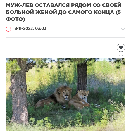
МУЖ-ЛЕВ ОСТАВАЛСЯ РЯДОМ СО СВОЕЙ
БОЛЬНОЙ ЖЕНОЙ ДО САМОГО КОНЦА (5
ФОТО)
8-11-2022, 03:03
Дикие
животные
25
natalja
996
0