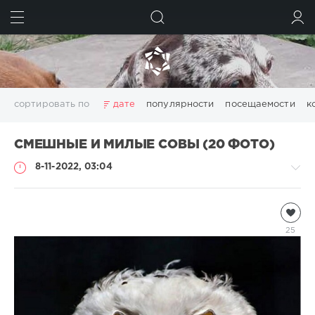
ИСКАТЬ
ВОЙТИ
сортировать по
дате
популярности
посещаемости
к
СМЕШНЫЕ И МИЛЫЕ СОВЫ (20 ФОТО)
8-11-2022, 03:04
Птицы
natalja
25
1
030
0