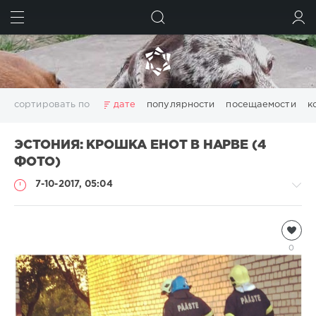
ИСКАТЬ
ВОЙТИ
сортировать по
дате
популярности
посещаемости
к
ЭСТОНИЯ: КРОШКА ЕНОТ В НАРВЕ (4
ФОТО)
7-10-2017, 05:04
Присланное
Natalja
0
3
170
0