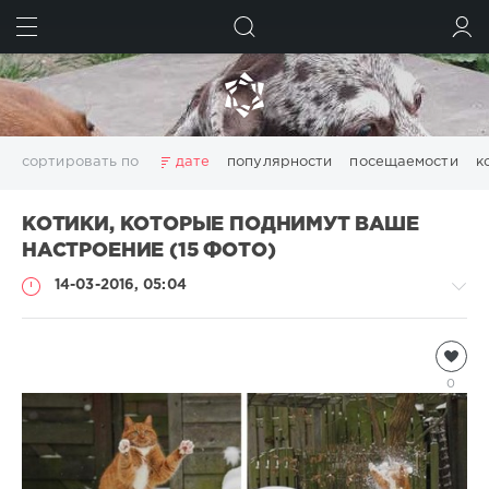
ИСКАТЬ
ВОЙТИ
сортировать по
дате
популярности
посещаемости
к
КОТИКИ, КОТОРЫЕ ПОДНИМУТ ВАШЕ
НАСТРОЕНИЕ (15 ФОТО)
14-03-2016, 05:04
Кошки
Natalja
0
4
037
0