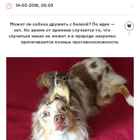
14-03-2016, 05:03
Может ли собака дружить с белкой? По идее —
Всякая
нет. Но время от времени случается то, что
всячина
0
случиться никак не может и в природе накрепко
Natalja
притягиваются полные противоположности.
2
515
0