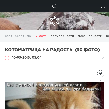
ИСКАТЬ
ВОЙТИ
сортировать по
дате
популярности
посещаемости
к
КОТОМАТРИЦА НА РАДОСТЬ! (30 ФОТО)
10-03-2016, 05:04
Всякая
всячина
0
Natalja
2
467
0