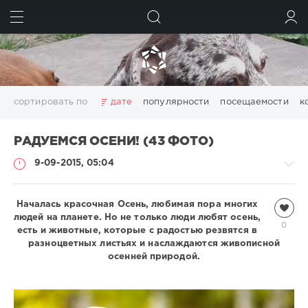
ИСКАТЬ
ВОЙТИ
сортировать по
дате
популярности
посещаемости
к
РАДУЕМСЯ ОСЕНИ! (43 ФОТО)
9-09-2015, 05:04
Началась красочная Осень, любимая пора многих
Всякая
людей на планете. Но не только люди любят осень,
всячина
0
есть и животные, которые с радостью резвятся в
Natalja
разноцветных листьях и наслаждаются живописной
4
осенней природой.
549
0