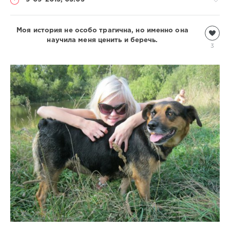
Моя история не особо трагична, но именно она
Присланное
научила меня ценить и беречь.
Natalja
3
2
957
0