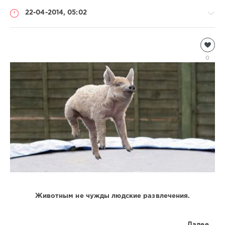
22-04-2014, 05:02
Видео
Natalja
0
2
190
1
Животным не чужды людские развлечения.
Далее...