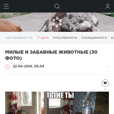
ИСКАТЬ
ВОЙТИ
сортировать по
дате
популярности
посещаемости
к
МИЛЫЕ И ЗАБАВНЫЕ ЖИВОТНЫЕ (30
ФОТО)
22-04-2014, 05:04
Всякая
всячина
0
Natalja
6
916
1