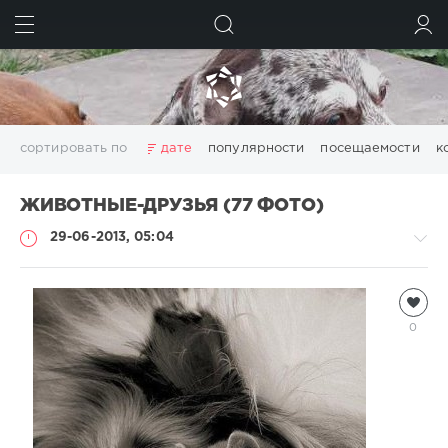
ИСКАТЬ
ВОЙТИ
сортировать по
дате
популярности
посещаемости
к
ЖИВОТНЫЕ-ДРУЗЬЯ (77 ФОТО)
29-06-2013, 05:04
Всякая
всячина
0
Natalja
11
922
4