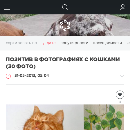
ИСКАТЬ
ВОЙТИ
сортировать по
дате
популярности
посещаемости
к
ПОЗИТИВ В ФОТОГРАФИЯХ С КОШКАМИ
(30 ФОТО)
31-05-2013, 05:04
Кошки
Natalja
4
6
549
2