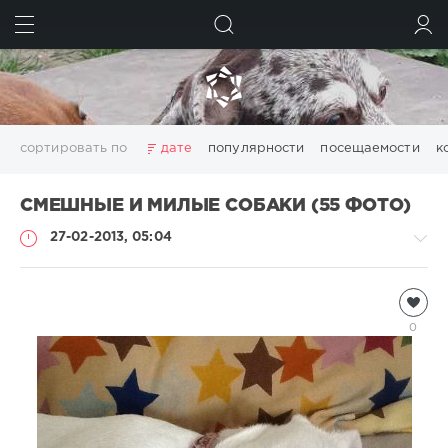
ИСКАТЬ
ВОЙТИ
сортировать по
дате
популярности
посещаемости
к
СМЕШНЫЕ И МИЛЫЕ СОБАКИ (55 ФОТО)
27-02-2013, 05:04
Собаки
Natalja
0
8
915
5