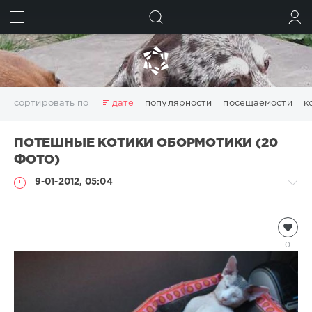
ИСКАТЬ
ВОЙТИ
сортировать по
дате
популярности
посещаемости
к
ПОТЕШНЫЕ КОТИКИ ОБОРМОТИКИ (20
ФОТО)
9-01-2012, 05:04
Кошки
lana
0
5
620
1