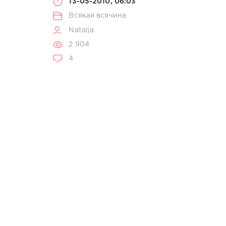
13-05-2010, 06:03
Всякая всячина
Natalja
2 904
4