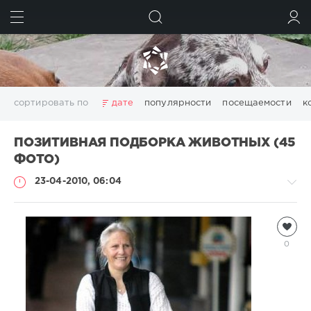
ИСКАТЬ
ВОЙТИ
сортировать по
дате
популярности
посещаемости
к
ПОЗИТИВНАЯ ПОДБОРКА ЖИВОТНЫХ (45
ФОТО)
23-04-2010, 06:04
Всякая
всячина
0
Natalja
4
589
4