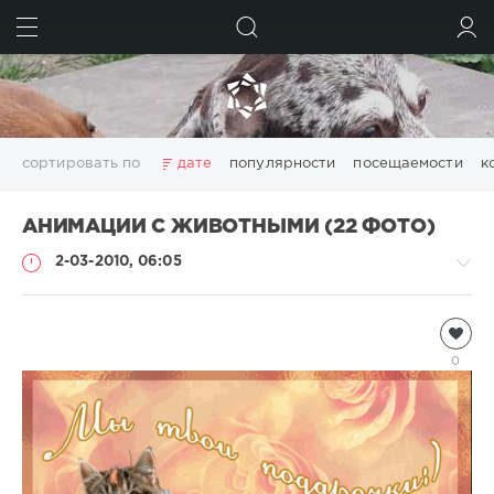
ИСКАТЬ
ВОЙТИ
сортировать по
дате
популярности
посещаемости
к
АНИМАЦИИ С ЖИВОТНЫМИ (22 ФОТО)
2-03-2010, 06:05
Анимация
Natalja
0
22
813
4