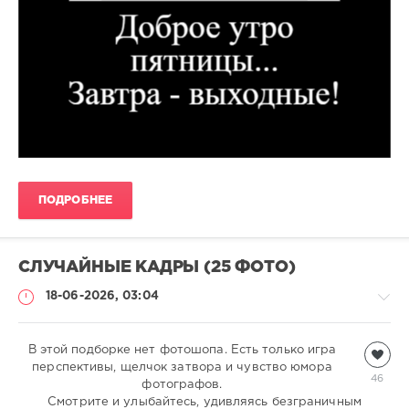
ПОДРОБНЕЕ
СЛУЧАЙНЫЕ КАДРЫ (25 ФОТО)
18-06-2026, 03:04
В этой подборке нет фотошопа. Есть только игра
Всякая
перспективы, щелчок затвора и чувство юмора
всячина
46
фотографов.
natalja
Cмотрите и улыбайтесь, удивляясь безграничным