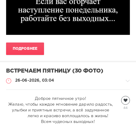
ПОДРОБНЕЕ
ВСТРЕЧАЕМ ПЯТНИЦУ (30 ФОТО)
26-06-2026, 03:04
Всякая
Доброе пятничное утро!
Желаю, чтобы каждое мгновение дарило радость,
всячина
44
улыбки и приятные встречи, а всё задуманное
natalja
легко и красиво воплощалось в жизнь!
438
Всем чудесных выходных!
1