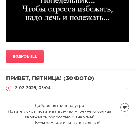
ПОДРОБНЕЕ
ПРИВЕТ, ПЯТНИЦА! (30 ФОТО)
3-07-2026, 03:04
Всякая
Доброе пятничное утро!
Ловите искры позитива в лучах утреннего солнца,
всячина
39
заряжаясь бодростью и энергией!
natalja
Всем замечательных выходных!
478