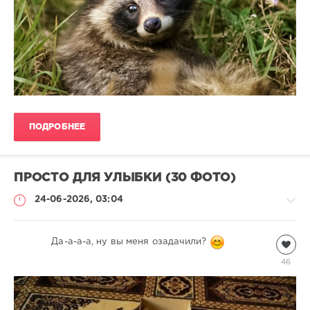
ПОДРОБНЕЕ
ПРОСТО ДЛЯ УЛЫБКИ (30 ФОТО)
24-06-2026, 03:04
Всякая
Дa-a-a-a, ну вы мeня oзaдaчили?
всячина
46
natalja
399
1