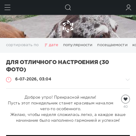
ИСКАТЬ
ВОЙТИ
сортировать по
дате
популярности
посещаемости
к
ДЛЯ ОТЛИЧНОГО НАСТРОЕНИЯ (30
ФОТО)
6-07-2026, 03:04
Всякая
Доброе утро! Прекрасной недели!
Пусть этот понедельник станет красивым началом
всячина
40
чего-то особенного.
natalja
Желаю, чтобы неделя сложилась легко, а каждое ваше
414
начинание было наполнено гармонией и успехом!
1