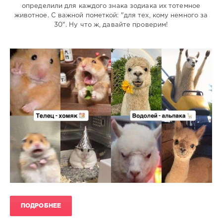
natalja
определили для каждого знака зодиака их тотемное
385
животное. С важной пометкой: "для тех, кому немного за
30". Ну что ж, давайте проверим!
1
ПОДРОБНЕЕ