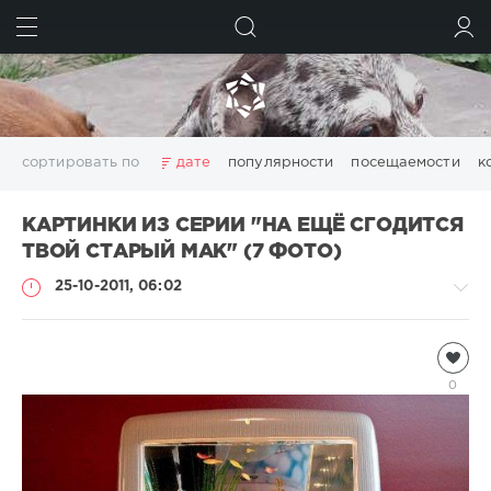
ИСКАТЬ
ВОЙТИ
сортировать по
дате
популярности
посещаемости
к
КАРТИНКИ ИЗ СЕРИИ "НА ЕЩЁ СГОДИТСЯ
ТВОЙ СТАРЫЙ МАК" (7 ФОТО)
25-10-2011, 06:02
Подводный
мир
0
Natalja
4
216
2