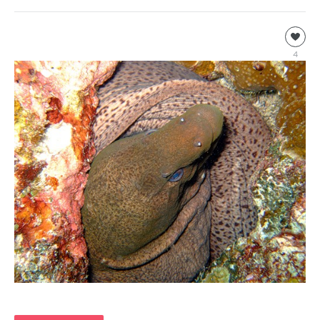
Подводный
мир
4
Леночка
5
923
2