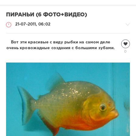
ПИРАНЬИ (6 ФОТО+ВИДЕО)
21-07-2011, 06:02
Вот эти красивые с виду рыбки на самом деле
Подводный
очень кровожадные создания с большими зубами.
мир
0
Sergei
13
762
1