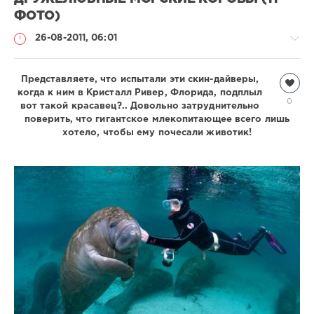
ФОТО)
26-08-2011, 06:01
Представляете, что испытали эти скин-дайверы,
Подводный
когда к ним в Кристалл Ривер, Флорида, подплыл
мир
0
вот такой красавец?.. Довольно затруднительно
Natalja
поверить, что гигантское млекопитающее всего лишь
13
хотело, чтобы ему почесали животик!
277
1