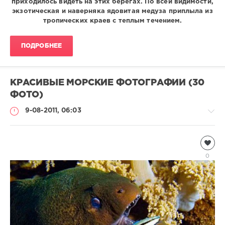
приходилось видеть на этих берегах. По всей видимости,
экзотическая и наверняка ядовитая медуза приплыла из
тропических краев с теплым течением.
ПОДРОБНЕЕ
КРАСИВЫЕ МОРСКИЕ ФОТОГРАФИИ (30
ФОТО)
9-08-2011, 06:03
Подводный
мир
0
Natalja
5
250
1