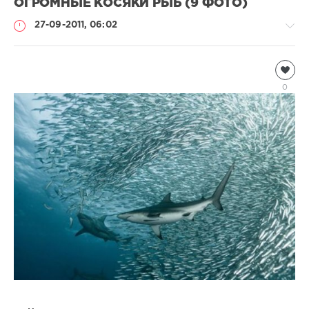
ОГРОМНЫЕ КОСЯКИ РЫБ (9 ФОТО)
27-09-2011, 06:02
Подводный
мир
0
Natalja
5
263
1