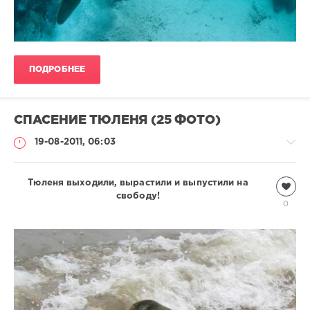
ПОДРОБНЕЕ
СПАСЕНИЕ ТЮЛЕНЯ (25 ФОТО)
19-08-2011, 06:03
Тюленя выходили, вырастили и выпустили на
Подводный
мир
свободу!
0
Natalja
5
392
2