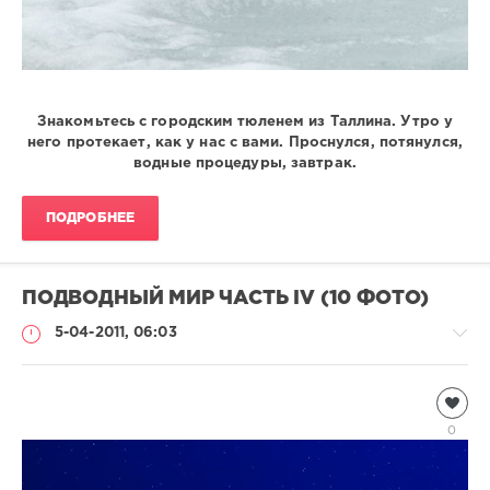
Знакомьтесь с городским тюленем из Таллина. Утро у
него протекает, как у нас с вами. Проснулся, потянулся,
водные процедуры, завтрак.
ПОДРОБНЕЕ
ПОДВОДНЫЙ МИР ЧАСТЬ IV (10 ФОТО)
5-04-2011, 06:03
Подводный
мир
0
silviantrius
3