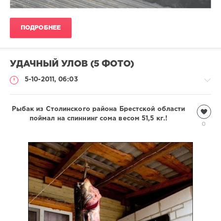
ПОДРОБНЕЕ
УДАЧНЫЙ УЛОВ (5 ФОТО)
5-10-2011, 06:03
Рыбак из Столинского района Брестской области
Подводный
мир
поймал на спиннинг сома весом 51,5 кг.!
0
Natalja
3
052
1