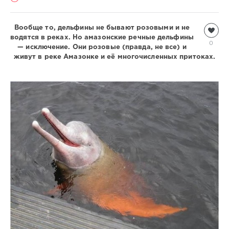
Вообще то, дельфины не бывают розовыми и не
Подводный
водятся в реках. Но амазонские речные дельфины
мир
0
— исключение. Они розовые (правда, не все) и
Natalja
живут в реке Амазонке и её многочисленных притоках.
4
632
2