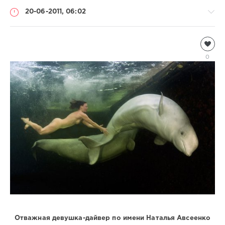
20-06-2011, 06:02
Подводный
мир
0
Natalja
4
898
2
Отважная девушка-дайвер по имени Наталья Авсеенко