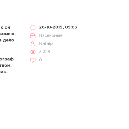
ак он
26-10-2015, 05:03
екомых.
Насекомые
е дело
Natalja
3 328
тограф
0
твом.
ик.