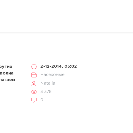
ругих
2-12-2014, 05:02
 полна
Насекомые
лагаем
Natalja
3 378
0