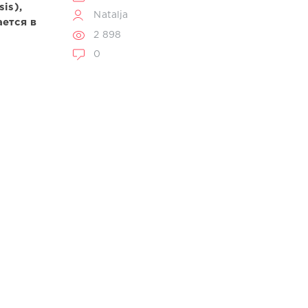
is),
Natalja
ется в
2 898
0