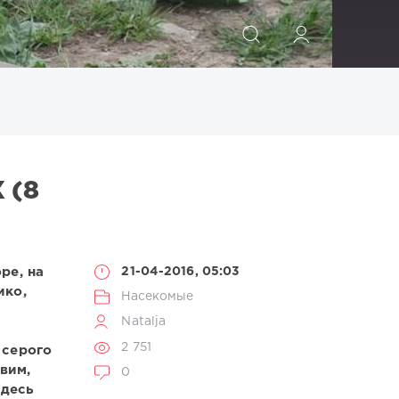
ИСКАТЬ
 (8
ре, на
21-04-2016, 05:03
ико,
Насекомые
Natalja
2 751
 серого
вим,
0
Здесь