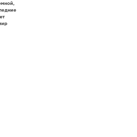
емной,
ледние
ет
мир