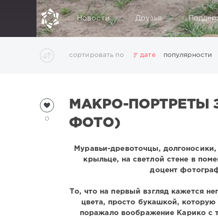
Новости
Друзья
Поддер
сортировать по
дате
популярности
МАКРО-ПОРТРЕТЫ 
0
ФОТО)
Муравьи-древоточцы, долгоносики, 
крыльце, на светлой стене в пом
доцент фотограф
То, что на первый взгляд кажется н
цвета, просто букашкой, которую 
поражало воображение Карико с те