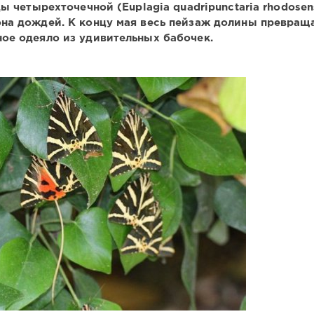
 четырехточечной (Euplagia quadripunctaria rhodosens
на дождей. К концу мая весь пейзаж долины превраща
ое одеяло из удивительных бабочек.