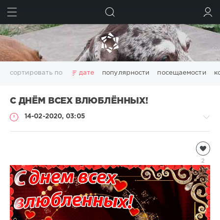
ИСКАТЬ
ВОЙТИ
сортировать по
дате
популярности
посещаемости
к
С ДНЁМ ВСЕХ ВЛЮБЛЁННЫХ!
14-02-2020, 03:05
Информация
Natalja
2
1
404
0