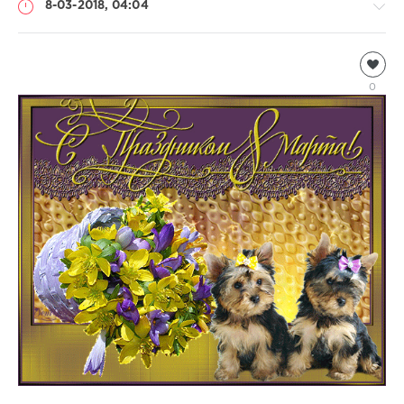
8-03-2018, 04:04
Информация
Natalja
0
1
779
0