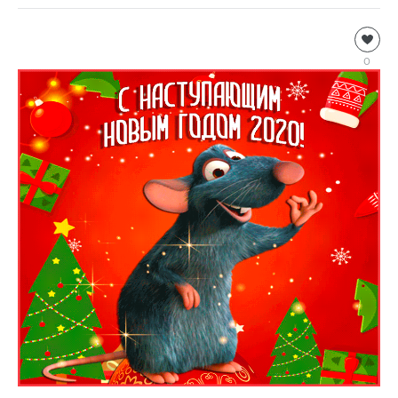
Информация
Natalja
0
1
478
0