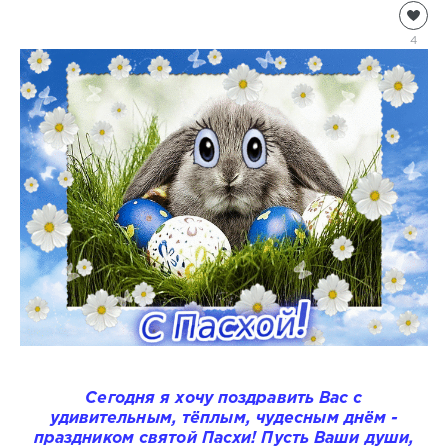
Информация
Natalja
4
2
183
0
Сегодня я хочу поздравить Вас с
удивительным, тёплым, чудесным днём -
праздником святой Пасхи! Пусть Ваши души,