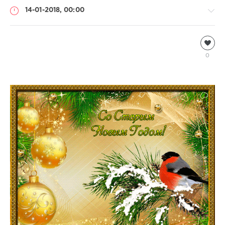
14-01-2018, 00:00
Информация
Natalja
0
1
872
0