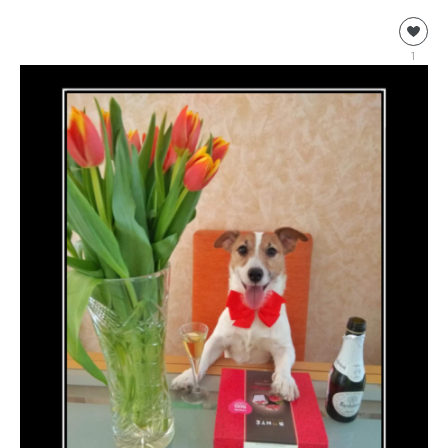
Информация
Natalja
1
1
505
0