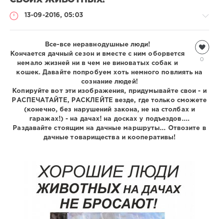
СВОИХ ЖИВОТНЫХ!
13-09-2016, 05:03
Информация
Все-все неравнодушные люди!
Кончается дачный сезон и вместе с ним оборвется
Natalja
0
немало жизней ни в чем не виноватых собак и
2
кошек. Давайте попробуем хоть немного повлиять на
685
сознание людей!
Копируйте вот эти изображения, придумывайте свои - и
0
РАСПЕЧАТАЙТЕ, РАСКЛЕЙТЕ везде, где только сможете
(конечно, без нарушений закона, не на столбах и
гаражах!) - на дачах! на досках у подъездов....
Раздавайте стоящим на дачные маршруты... Отвозите в
дачные товарищества и кооперативы!